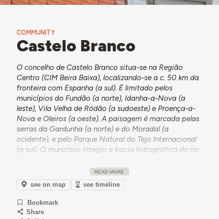
COMMUNITY
Castelo Branco
O concelho de Castelo Branco situa-se na Região
Centro (CIM Beira Baixa), localizando-se a c. 50 km da
fronteira com Espanha (a sul). É limitado pelos
municípios do Fundão (a norte), Idanha-a-Nova (a
leste), Vila Velha de Ródão (a sudoeste) e Proença-a-
Nova e Oleiros (a oeste). A paisagem é marcada pelas
serras da Gardunha (a norte) e do Moradal (a
ocidente), e pelo Parque Natural do Tejo Internacional
(a sul). O município integra a bacia hidrográfica do rio
Tejo.
READ MORE
O concelho é composto por dezanove
freguesias:
Alcains, Almaceda, Benquerenças, União de
see on map
see timeline
Freguesias de Cebolais de Cima e Retaxo, Castelo
Bookmark
Branco, União de Freguesias de Escalos de Baixo e
Share
Mata, União de Freguesias de Escalos de Cima e