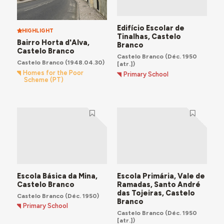
No campo educativo, para além da construção da
rede de escolas primárias desde os anos de 1940,
destaca-se a construção da
Residência Calouste
Edifício Escolar de
Gulbenkian
. Na década de 60, várias freguesias foram
HIGHLIGHT
Tinalhas, Castelo
dotadas com sedes próprias para as respetivas Casas
Bairro Horta d'Alva,
Branco
Castelo Branco
do Povo, como em
Lardosa
,
Malpica do Tejo
ou
Castelo Branco
(Déc. 1950
Castelo Branco
(1948.04.30)
Alcains
. O desenvolvimento comunitário através do
[atr.])
Homes for the Poor
desporto atesta-se pelo investimento em
Primary School
Scheme (PT)
equipamentos como o
Complexo Desportivo do Albi
Sport Clube
e a
Piscina Municipal
, que se encontra
devoluta.
Escola Básica da Mina,
Escola Primária, Vale de
Castelo Branco
Ramadas, Santo André
das Tojeiras, Castelo
Castelo Branco
(Déc. 1950)
Branco
Primary School
Castelo Branco
(Déc. 1950
[atr.])