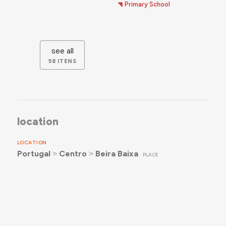
Primary School
see all
58 ITENS
location
LOCATION
Portugal
˃
Centro
˃
Beira Baixa
PLACE
FORMER DISTRITO (PT)
Castelo Branco
FORMER DISTRITO (PT)